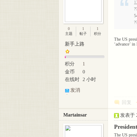
1
?
5
?
0
1
1
主题
帖子
积分
The US presid
新手上路
‘advance’ in
积分
1
金币
0
在线时
2 小时
间
发消
息
回复
Martainsar
发表于 20
Presiden
The US presid