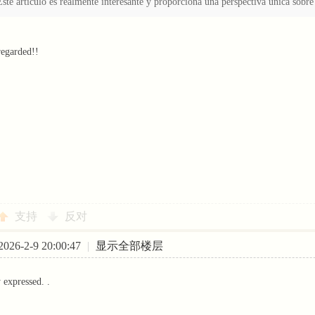
Este articulo es realmente interesante y proporciona una perspectiva unica sobre
regarded!!
支持
反对
26-2-9 20:00:47
|
显示全部楼层
y expressed. .