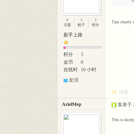
!
0
3
3
Tips clearly 
主题
帖子
积分
新手上路
积分
3
金币
0
在线时
10 小时
间
发消
息
回复
ArielMep
发表于 20
This is nicel