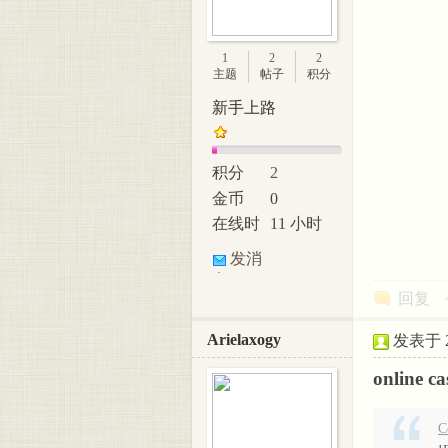
1
2
2
主题
帖子
积分
新手上路
积分
2
金币
0
在线时
11 小时
间
发消
息
回复
Arielaxogy
发表于 20
online c
C