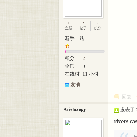
1
2
2
主题
帖子
积分
新手上路
积分
2
金币
0
在线时
11 小时
间
发消
息
回复
Arielaxogy
发表于 20
rivers ca
h