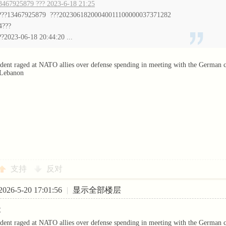
3467925879 ??? 2023-6-18 21:25
???13467925879 ???20230618200040011100000037371282
4???
??2023-06-18 20:44:20 ...
ent raged at NATO allies over defense spending in meeting with the German chan
 Lebanon
支持
反对
26-5-20 17:01:56
|
显示全部楼层
t
ent raged at NATO allies over defense spending in meeting with the German chan