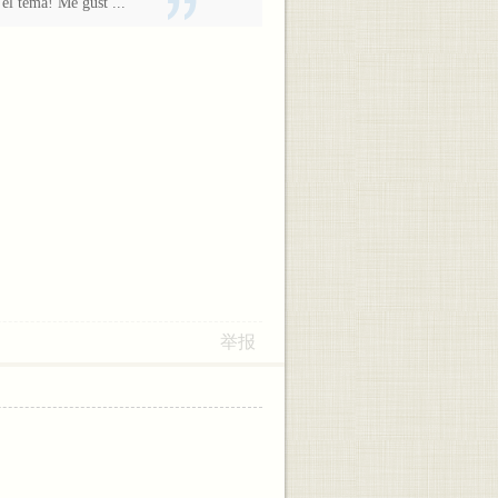
 el tema! Me gust ...
举报