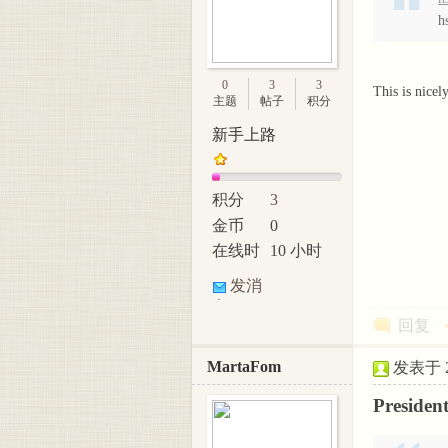
h
0
3
3
This is nicel
主题
帖子
积分
新手上路
积分
3
金币
0
在线时
10 小时
间
发消
息
回复
MartaFom
发表于 20
Presiden