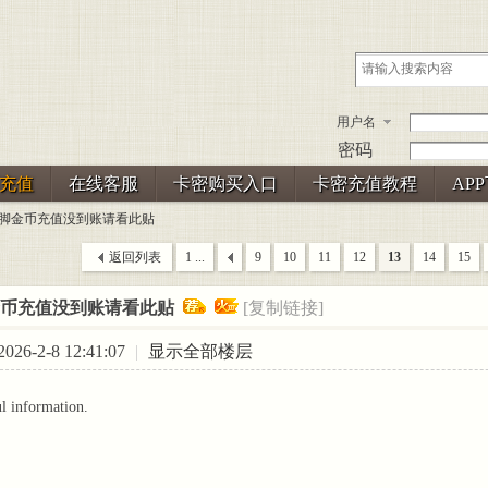
用户名
密码
充值
在线客服
卡密购买入口
卡密充值教程
AP
3美脚金币充值没到账请看此贴
返回列表
1 ...
9
10
11
12
13
14
15
金币充值没到账请看此贴
[复制链接]
26-2-8 12:41:07
|
显示全部楼层
l information.