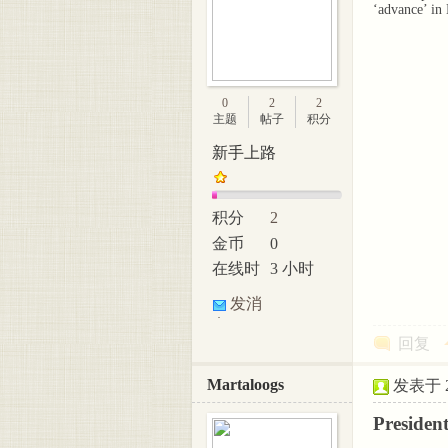
‘advance’ in
0
2
2
主题
帖子
积分
新手上路
积分
2
金币
0
在线时
3 小时
间
发消
息
回复
Martaloogs
发表于 20
Presiden