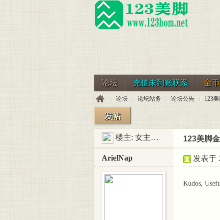
论坛
充值未到账联系
金币
论坛
论坛站务
论坛公告
12
楼主:
女主之家-二麻子
123美脚
123
»
›
›
›
ArielNap
发表于 20
Kudos, Usefu