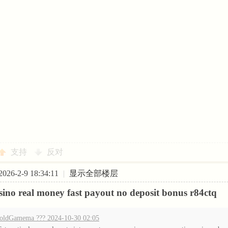
支持
反对
26-2-9 18:34:11
|
显示全部楼层
asino real money fast payout no deposit bonus r84ctq
oldGamema ??? 2024-10-30 02:05