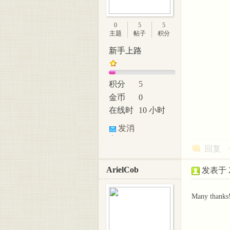
美脚
0
5
5
主题
帖子
积分
新手上路
积分
5
金币
0
在线时
10 小时
间
论坛
发消
息
回复
ArielCob
发表于 20
Many thanks! 