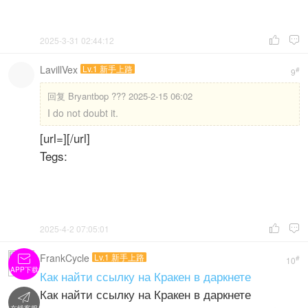
2025-3-31 02:44:12


LavillVex
Lv.1 新手上路
#
9
回复
Bryantbop ??? 2025-2-15 06:02
I do not doubt it.
[url=][/url]
Tegs:
2025-4-2 07:05:01


FrankCycle
Lv.1 新手上路

#
10
APP下载
Как найти ссылку на Кракен в даркнете
Как найти ссылку на Кракен в даркнете
