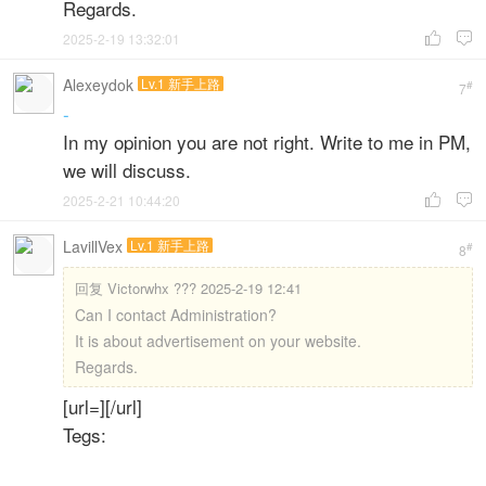
Regards.
2025-2-19 13:32:01


Alexeydok
Lv.1 新手上路
#
7
-
In my opinion you are not right. Write to me in PM,
we will discuss.
2025-2-21 10:44:20


LavillVex
Lv.1 新手上路
#
8
回复
Victorwhx ??? 2025-2-19 12:41
Can I contact Administration?
It is about advertisement on your website.
Regards.
[url=][/url]
Tegs: