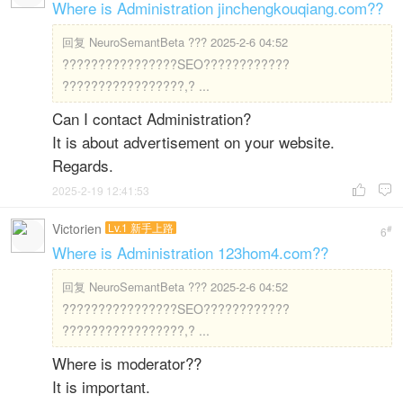
Where is Administration jinchengkouqiang.com??
回复
NeuroSemantBeta ??? 2025-2-6 04:52
????????????????SEO????????????
?????????????????,? ...
Can I contact Administration?
It is about advertisement on your website.
Regards.
2025-2-19 12:41:53


Victorien
Lv.1 新手上路
#
6
Where is Administration 123hom4.com??
回复
NeuroSemantBeta ??? 2025-2-6 04:52
????????????????SEO????????????
?????????????????,? ...
Where is moderator??
It is important.